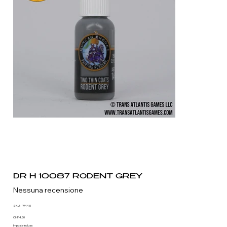
DR H 10087 RODENT GREY
Nessuna recensione
SKU
SKU:
1944.0
1944.0
Prezzo
CHF 4.50
Imposte inclusa