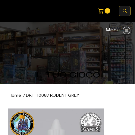
Menu
IL TUO GIOCO
/
Home
DR H 10087 RODENT GREY