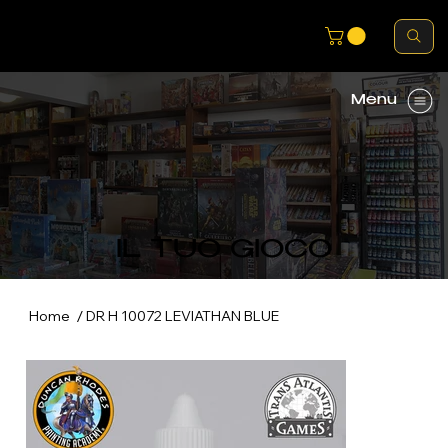
Menu
IL TUO GIOCO
/
Home
DR H 10072 LEVIATHAN BLUE