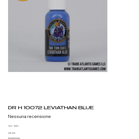
DR H 10072 LEVIATHAN BLUE
Nessuna recensione
SKU
SKU:
1929.0
1929.0
Prezzo
CHF 4.50
Imposte inclusa