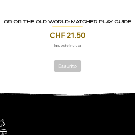
05-05 THE OLD WORLD: MATCHED PLAY GUIDE
Prezzo
CHF 21.50
Imposte inclusa
Esaurito