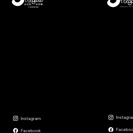
- Libreria p
- i Giochi -
Via S. Fran
Piazza S. Antonio 4
6600 Locar
6600 Locarno - CH
+41(0)917
+41(0)917518368
lunedì chiu
lunedì chiuso
martedì - v
martedì - venerdì
09:00 - 12:
09:00 - 12:30
13:30 - 18:
14:00 - 18:30
sabato
sabato
09:00 - 12:
09:00 - 12:30
13:30 - 17:
14:00 - 17:00
Instagr
Instagram
Facebo
Facebook