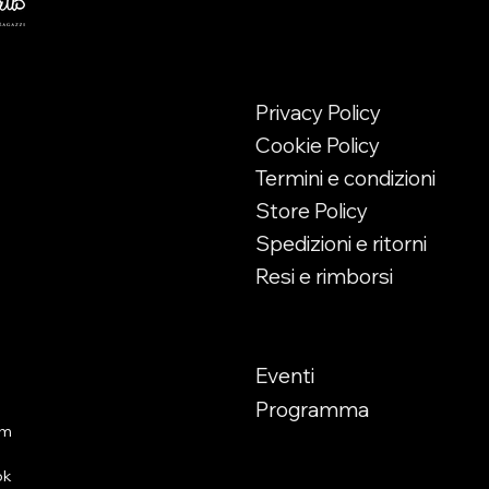
er ragazzi -
Informazioni
cesco 7
Privacy Policy
no - CH
Cookie Policy
512191
Termini e condizioni
so
Store Policy
enerdì
Spedizioni e ritorni
00
Resi e rimborsi
30
Appuntamenti
00
00
Eventi
Programma
am
ok