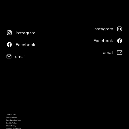
lunedì chiuso
martedì - venerdì
lunedì chiuso
09:00 - 12:00
martedì - venerdì
13:30 - 18:30
09:00 - 12:30
sabato
14:00 - 18:30
09:00 - 12:00
sabato
13:30 - 17:00
09:00 - 12:30
14:00 - 17:00
Instagram
Instagram
Facebook
Facebook
email
email
Informazioni
Menu
Privacy Policy
Home
Resi e rimborsi
Chi siamo
Spedizioni e ritorni
Giochi di società
Cookie Policy
Giochi di ruolo
Giochi di carte
Store Policy
Wargaming
Termini e condizioni