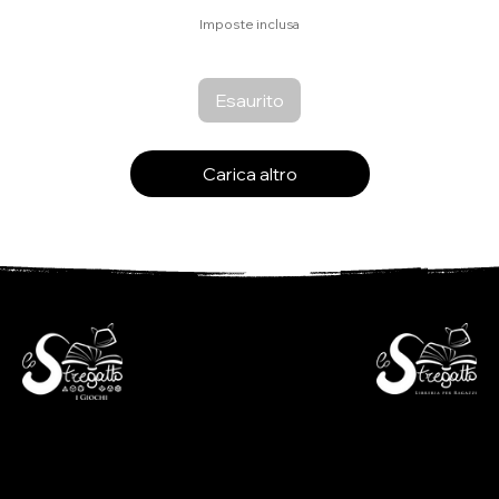
Imposte inclusa
Esaurito
Carica altro
- Libreria per ragazzi -
- i Giochi -
Via S. Francesco 7
Piazza S. Antonio 4
6600 Locarno - CH
6600 Locarno - CH
+41(0)917512191
+41(0)917518368