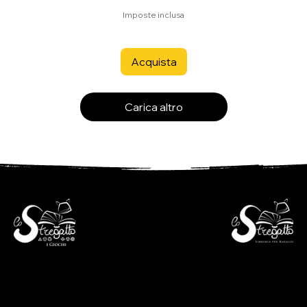
Imposte inclusa
Acquista
Carica altro
- Libreria per ragazzi -
- i Giochi -
Via S. Francesco 7
Piazza S. Antonio 4
6600 Locarno - CH
6600 Locarno - CH
+41(0)917512191
+41(0)917518368