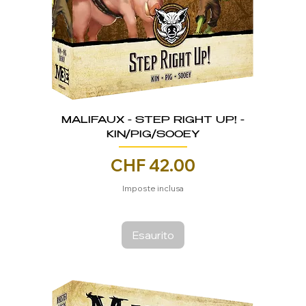
MALIFAUX - STEP RIGHT UP! -
KIN/PIG/SOOEY
Prezzo
CHF 42.00
Imposte inclusa
Esaurito