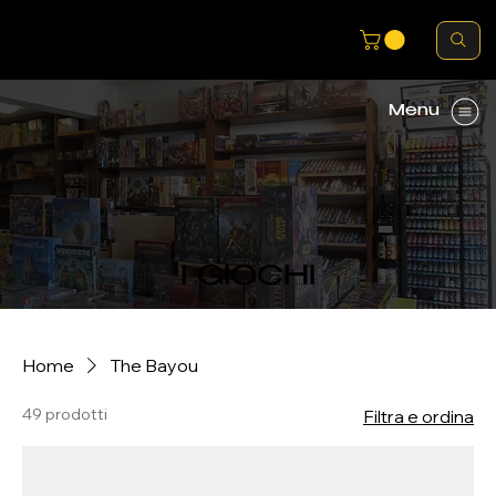
Menu
I GIOCHI
Home
The Bayou
49 prodotti
Filtra e ordina