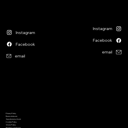
lunedì chiuso
martedì - venerdì
lunedì chiuso
09:00 - 12:00
martedì - venerdì
13:30 - 18:30
09:00 - 12:30
sabato
14:00 - 18:30
09:00 - 12:00
sabato
13:30 - 17:00
09:00 - 12:30
14:00 - 17:00
Instagram
Instagram
Facebook
Facebook
email
email
Informazioni
Menu
Privacy Policy
Home
Resi e rimborsi
Chi siamo
Spedizioni e ritorni
Giochi di società
Cookie Policy
Giochi di ruolo
Giochi di carte
Store Policy
Wargaming
Termini e condizioni