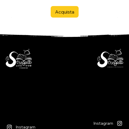
Acquista
- Libreria per ragazzi -
- i Giochi -
Via S. Francesco 7
Piazza S. Antonio 4
6600 Locarno - CH
6600 Locarno - CH
+41(0)917512191
+41(0)917518368
lunedì chiuso
martedì - venerdì
lunedì chiuso
09:00 - 12:00
martedì - venerdì
13:30 - 18:30
09:00 - 12:30
sabato
14:00 - 18:30
09:00 - 12:00
sabato
13:30 - 17:00
09:00 - 12:30
14:00 - 17:00
Instagram
Instagram