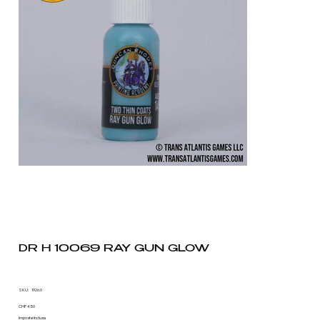
DR H 10069 RAY GUN GLOW
SKU
SKU:
1926.0
1926.0
Prezzo
CHF 4.50
Imposte inclusa