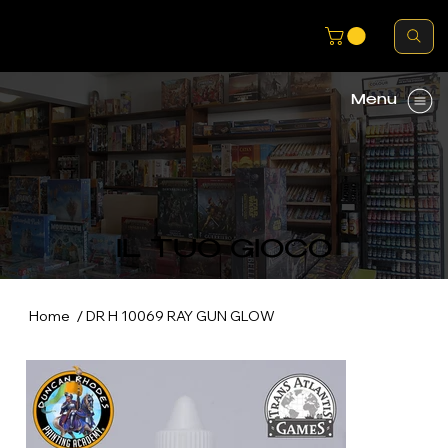
Menu
IL TUO GIOCO
/
Home
DR H 10069 RAY GUN GLOW