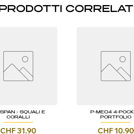
PRODOTTI CORRELAT
NSPAN - SQUALI E
P-ME04 4-POC
CORALLI
PORTFOLIO
Prezzo
Prezzo
CHF 31.90
CHF 10.90