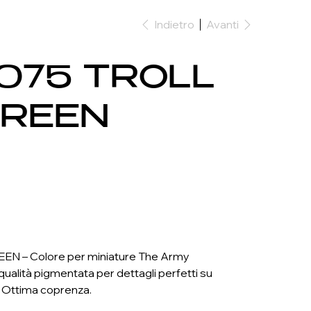
Indietro
Avanti
0075 TROLL
GREEN
N – Colore per miniature The Army
ualità pigmentata per dettagli perfetti su
 Ottima coprenza.