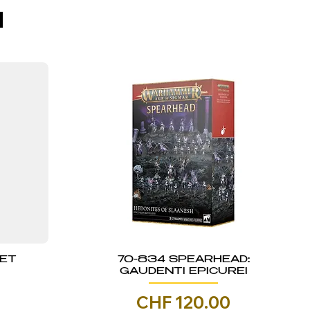
I
KET
70-834 SPEARHEAD:
GAUDENTI EPICUREI
Prezzo
CHF 120.00