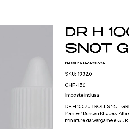
DR H 1
SNOT 
Nessuna recensione
SKU
SKU:
1932.0
1932.0
Prezzo
CHF 4.50
Imposte inclusa
DR H 10075 TROLL SNOT GREE
Painter/Duncan Rhodes. Alta q
miniature da wargame e GDR.