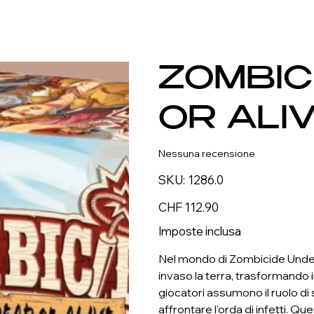
ZOMBIC
OR ALI
Nessuna recensione
SKU
SKU:
1286.0
1286.0
Prezzo
CHF 112.90
Imposte inclusa
Nel mondo di Zombicide Undea
invaso la terra, trasformando i
giocatori assumono il ruolo di
affrontare l'orda di infetti. 