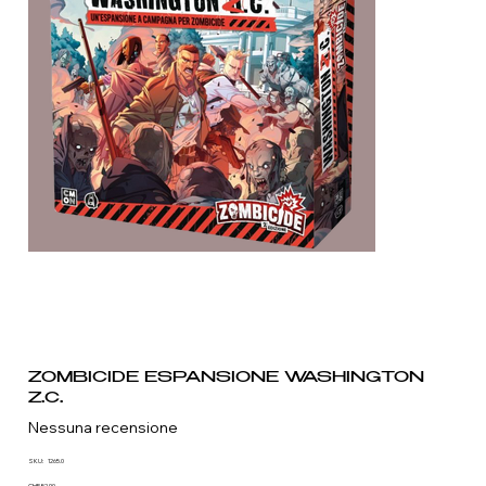
ZOMBICIDE ESPANSIONE WASHINGTON
Z.C.
Nessuna recensione
SKU
SKU:
1265.0
1265.0
CHF 52.90