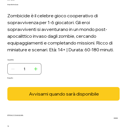
Prezzo
Imposte inclusa
Zombicide è il celebre gioco cooperativo di
sopravvivenza per 1-6 giocatori. Gli eroi
sopravviventi si avventurano in un mondo post-
apocalittico invaso dagli zombie, cercando
equipaggiamenti e completando missioni. Ricco di
miniature e scenari. Età: 14+ | Durata: 60-180 minuti.
Quantità
Esaurito
Avvisami quando sarà disponibile
ETÀ RACCOMANDATA
14