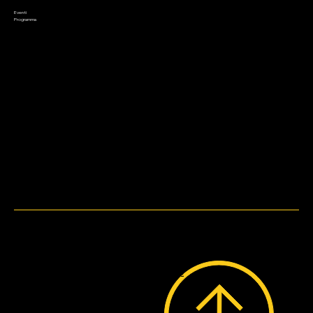
Appuntamenti
Saldi
Eventi
Contatto
Programma
Metodi di pagamento
WebDesign by
Bruni.web.Design.
© 2023 by Lo Stregatto i Giochi.