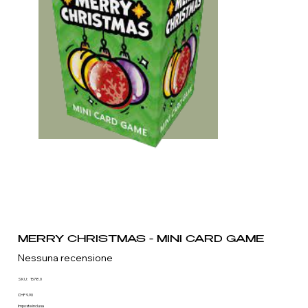
MERRY CHRISTMAS - MINI CARD GAME
Nessuna recensione
SKU
SKU:
1578.0
1578.0
Prezzo
CHF 9.90
Imposte inclusa