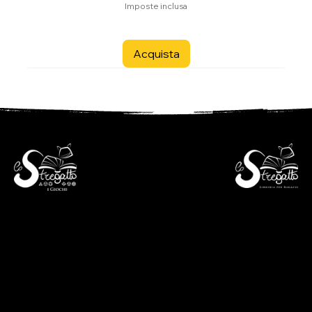
Imposte inclusa
Acquista
- Libreria per ragazzi -
- i Giochi -
Via S. Francesco 7
Piazza S. Antonio 4
6600 Locarno - CH
6600 Locarno - CH
+41(0)917512191
+41(0)917518368
lunedì chiuso
martedì - venerdì
lunedì chiuso
09:00 - 12:00
martedì - venerdì
13:30 - 18:30
09:00 - 12:30
sabato
14:00 - 18:30
09:00 - 12:00
sabato
13:30 - 17:00
09:00 - 12:30
14:00 - 17:00