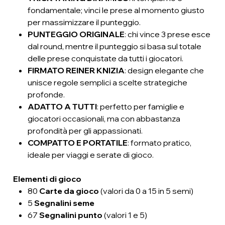
fondamentale; vinci le prese al momento giusto
per massimizzare il punteggio.
PUNTEGGIO ORIGINALE
: chi vince 3 prese esce
dal round, mentre il punteggio si basa sul totale
delle prese conquistate da tutti i giocatori.
FIRMATO REINER KNIZIA
: design elegante che
unisce regole semplici a scelte strategiche
profonde.
ADATTO A TUTTI
: perfetto per famiglie e
giocatori occasionali, ma con abbastanza
profondità per gli appassionati.
COMPATTO E PORTATILE
: formato pratico,
ideale per viaggi e serate di gioco.
Elementi di gioco
80
Carte da gioco
(valori da 0 a 15 in 5 semi)
5
Segnalini seme
67
Segnalini punto
(valori 1 e 5)