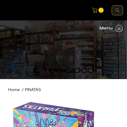
Menu
IL TUO GIOCO
/
Home
PINATAS