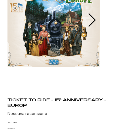
TICKET TO RIDE - 15° ANNIVERSARY -
EUROP
Nessuna recensione
SKU
SKU:
1747.0
1747.0
CHF 102.90