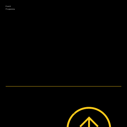
Preordini
Appuntamenti
Saldi
Eventi
Contatto
Programma
Metodi di pagamento
WebDesign by
Bruni.web.Design.
© 2023 by Lo Stregatto i Giochi.