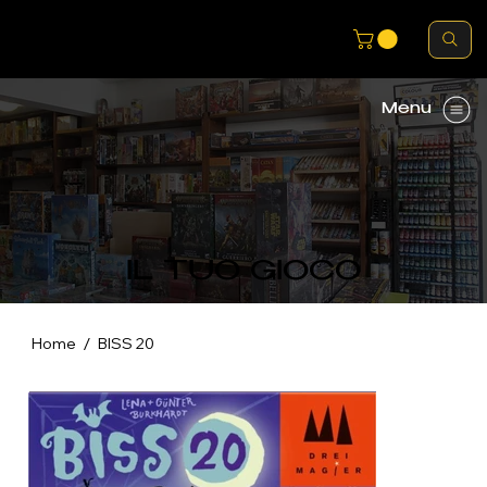
Menu
IL TUO GIOCO
/
Home
BISS 20