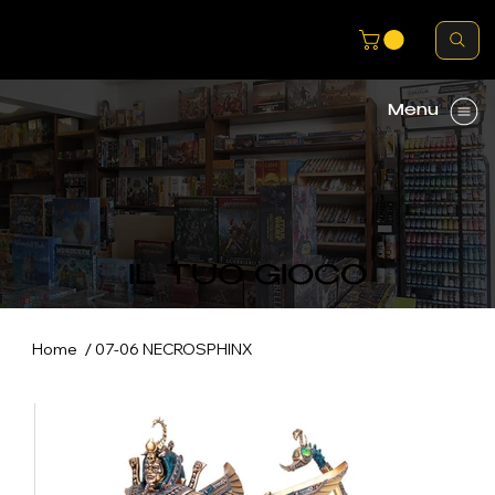
Menu
IL TUO GIOCO
/
Home
07-06 NECROSPHINX