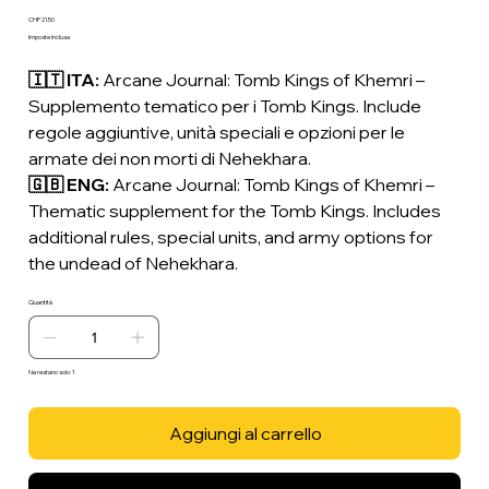
1853.0
Prezzo
CHF 21.50
Imposte inclusa
🇮🇹 ITA:
Arcane Journal: Tomb Kings of Khemri –
Supplemento tematico per i Tomb Kings. Include
regole aggiuntive, unità speciali e opzioni per le
armate dei non morti di Nehekhara.
🇬🇧 ENG:
Arcane Journal: Tomb Kings of Khemri –
Thematic supplement for the Tomb Kings. Includes
additional rules, special units, and army options for
the undead of Nehekhara.
Quantità
Ne restano solo: 1
Aggiungi al carrello