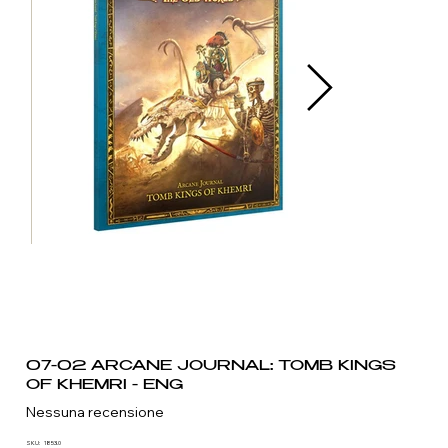
07-02 ARCANE JOURNAL: TOMB KINGS
OF KHEMRI - ENG
Nessuna recensione
SKU
SKU:
1853.0