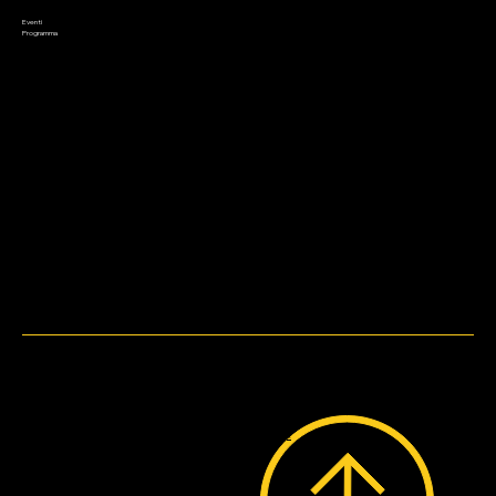
Preordini
Appuntamenti
Saldi
Eventi
Contatto
Programma
Metodi di pagamento
WebDesign by
Bruni.web.Design.
© 2023 by Lo Stregatto i Giochi.