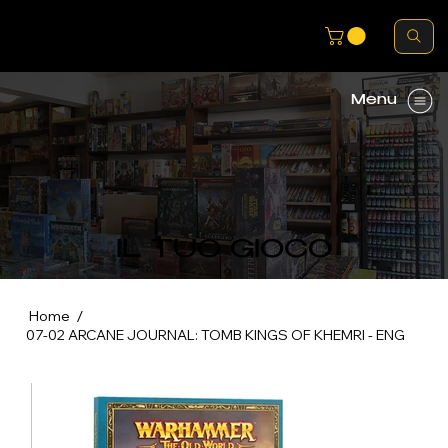
Menu
IL TUO GIOCO
/
Home
07-02 ARCANE JOURNAL: TOMB KINGS OF KHEMRI - ENG