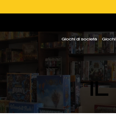
one gratuita da 100 CHF
Pag
Giochi di società
Giochi 
I