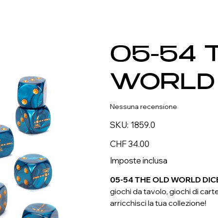
05-54 
WORLD 
Nessuna recensione
SKU
SKU:
1859.0
1859.0
Prezzo
CHF 34.00
Imposte inclusa
05-54 THE OLD WORLD DIC
giochi da tavolo, giochi di cart
arricchisci la tua collezione!