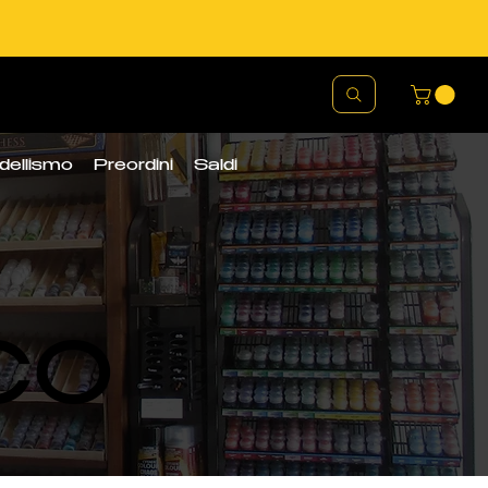
nni
Restituzione gratuita entr
dellismo
Preordini
Saldi
CO