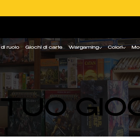
amenti sicuri
Garanzia di 2 a
di ruolo
Giochi di carte
Wargaming
Colori
Mo
L TUO GIO