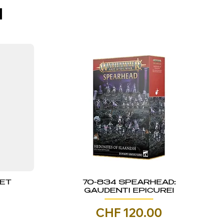
I
KET
70-834 SPEARHEAD:
GAUDENTI EPICUREI
Prezzo
CHF 120.00