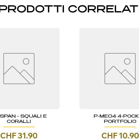
PRODOTTI CORRELAT
NSPAN - SQUALI E
P-ME04 4-POC
CORALLI
PORTFOLIO
Prezzo
Prezzo
CHF 31.90
CHF 10.90