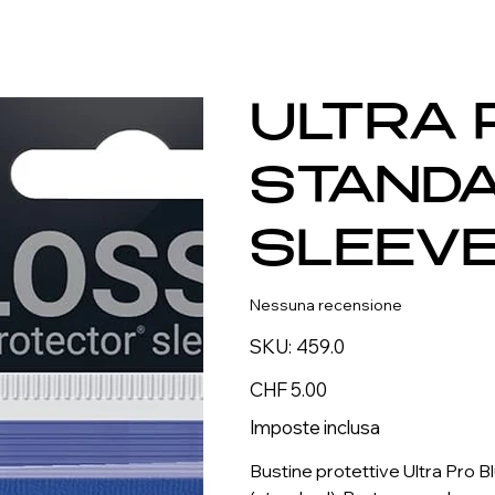
ULTRA 
STAND
SLEEVE
Nessuna recensione
SKU
SKU:
459.0
459.0
Prezzo
CHF 5.00
Imposte inclusa
Bustine protettive Ultra Pro