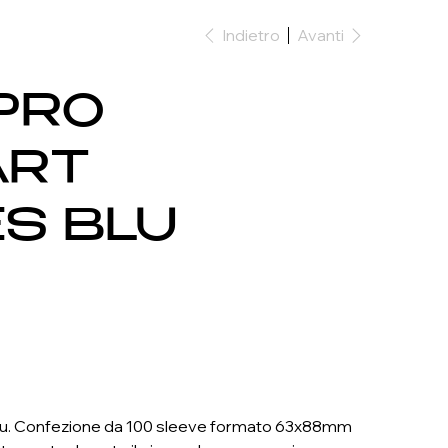
Indietro
Avanti
PRO
ART
S BLU
 Blu. Confezione da 100 sleeve formato 63x88mm