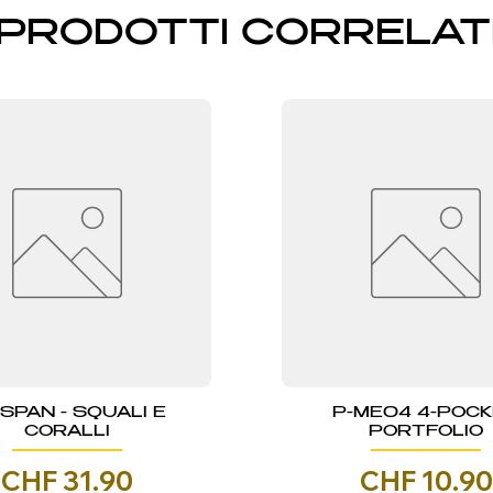
PRODOTTI CORRELAT
NSPAN - SQUALI E
P-ME04 4-POC
CORALLI
PORTFOLIO
Prezzo
Prezzo
CHF 31.90
CHF 10.90