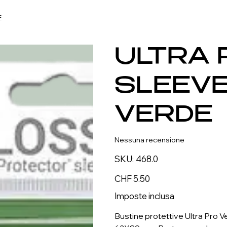
E
ULTRA 
SLEEV
VERDE
Nessuna recensione
SKU
SKU:
468.0
468.0
Prezzo
CHF 5.50
Imposte inclusa
Bustine protettive Ultra Pro 