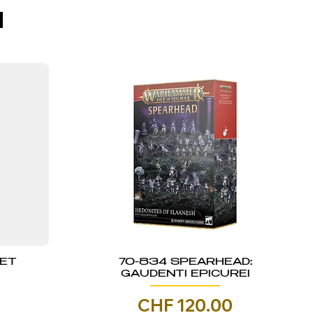
I
KET
70-834 SPEARHEAD:
GAUDENTI EPICUREI
Prezzo
CHF 120.00