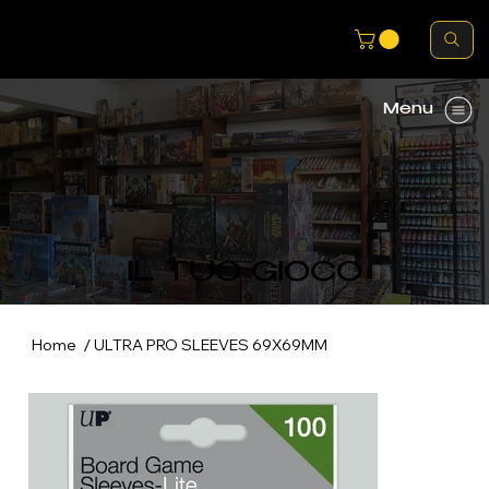
Menu
IL TUO GIOCO
/
Home
ULTRA PRO SLEEVES 69X69MM