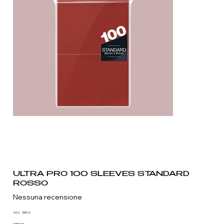
ULTRA PRO 100 SLEEVES STANDARD
ROSSO
Nessuna recensione
SKU
SKU:
1382.0
1382.0
CHF 9.90