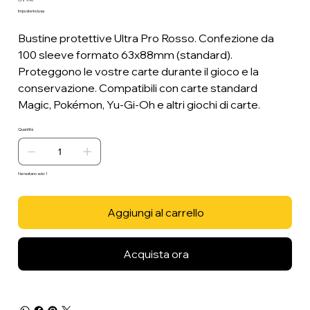
Prezzo
Imposte inclusa
Bustine protettive Ultra Pro Rosso. Confezione da
100 sleeve formato 63x88mm (standard).
Proteggono le vostre carte durante il gioco e la
conservazione. Compatibili con carte standard
Magic, Pokémon, Yu-Gi-Oh e altri giochi di carte.
Quantità
Ne restano solo: 1
Aggiungi al carrello
Acquista ora