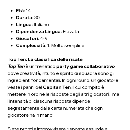
Età
:
14
Durata
:
30
Lingua
:
Italiano
Dipendenza Lingua
:
Elevata
Giocatori
:
4-9
Complessità
:
1. Molto semplice
Top Ten: La classifica delle risate
Top Ten
è un frenetico
party game collaborativo
dove creatività, intuito e spirito di squadra sono gli
ingredienti fondamentali. In ogni round, un giocatore
veste i panni del
Capitan Ten
, il cui compito è
mettere in ordine le risposte degli altri giocatori... ma
l'intensità di ciascuna risposta dipende
segretamente dalla carta numerata che ogni
giocatore ha in mano!
Siete pronti a improvvisare risposte assurde e