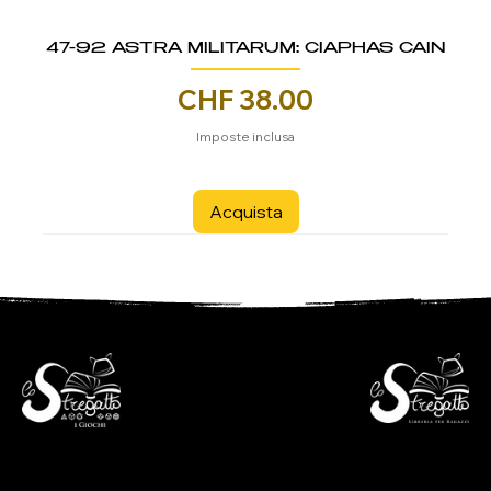
47-92 ASTRA MILITARUM: CIAPHAS CAIN
Prezzo
CHF 38.00
Imposte inclusa
Acquista
- Libreria per ragazzi -
- i Giochi -
Via S. Francesco 7