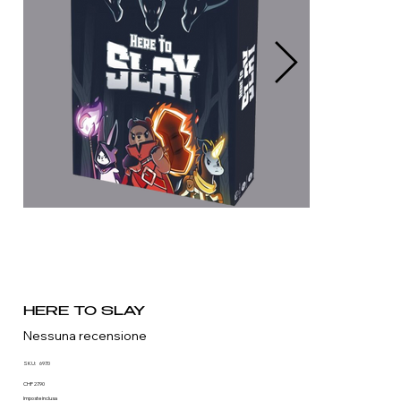
HERE TO SLAY
Nessuna recensione
SKU
SKU:
697.0
697.0
Prezzo
CHF 27.90
Imposte inclusa