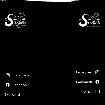
- Libreria per ragazzi -
- i Giochi -
Via S. Francesco 7
Piazza S. Antonio 4
6600 Locarno - CH
6600 Locarno - CH
+41(0)917512191
+41(0)917518368
lunedì chiuso
martedì - venerdì
lunedì chiuso
09:00 - 12:00
martedì - venerdì
13:30 - 18:30
09:00 - 12:30
sabato
14:00 - 18:30
09:00 - 12:00
sabato
13:30 - 17:00
09:00 - 12:30
14:00 - 17:00
Instagram
Instagram
80-46 AOS: PRONTUARIO DEL GENERALE
71-44 BATTLEFORCE: BANDA DA GUERRA
31-156 LEGIONES ASTARTES:WHIRLWIND
47-45 ASTRA MILITARUM: VAR CENTAUR
51-36 BATTLEFORCE: SCIAME TIRANIDE
YU-GI-OH! ORIGINI DEL CHAOS BUSTINA
31-176 LEGIONES ASTARTES: MAXIMUS
49-71 FORZA DA BATTAGLIA: SCHIERA
NOME IN CODICE - FANTASCIENZA
70-834 SPEARHEAD: GAUDENTI
31-175 JOURNAL TACTICA: ZONE
MAGIC MARVEL SUPERHEROES
47-48 BATTLEFORCE:PLOTONE
P-IT MEGAFORZE EX TIN
COZY STICKERVILLE
Facebook
Facebook
DEGLI SPACE MARINES DEL CHAOS
DELL'ASTRA MILITARUM
FANTASTICI QUAT
BATTLE GROUP
MISSILE TANK
ESPANZIONE
MORTALIS
EPICUREI
NECRON
(ITA)
Prezzo
Prezzo
Prezzo
Prezzo
Prezzo
CHF 206.00
CHF 55.00
CHF 29.90
CHF 41.90
CHF 5.00
email
email
Prezzo
Prezzo
Prezzo
Prezzo
Prezzo
Prezzo
Prezzo
Prezzo
Prezzo
Prezzo
CHF 206.00
CHF 206.00
CHF 206.00
CHF 120.00
CHF 175.00
CHF 55.00
CHF 22.00
CHF 69.90
CHF 47.50
CHF 9.90
Imposte inclusa
Imposte inclusa
Imposte inclusa
Imposte inclusa
Imposte inclusa
Imposte inclusa
Imposte inclusa
Imposte inclusa
Imposte inclusa
Imposte inclusa
Imposte inclusa
Imposte inclusa
Imposte inclusa
Imposte inclusa
Imposte inclusa