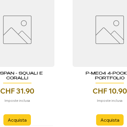
NSPAN - SQUALI E
P-ME04 4-POC
CORALLI
PORTFOLIO
Prezzo
Prezzo
CHF 31.90
CHF 10.90
Imposte inclusa
Imposte inclusa
Acquista
Acquista