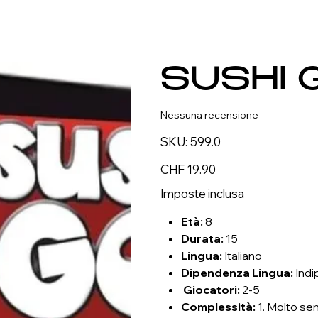
SUSHI 
Nessuna recensione
SKU
SKU:
599.0
599.0
Prezzo
CHF 19.90
Imposte inclusa
Età
:
8
Durata
:
15
Lingua
:
Italiano
Dipendenza Lingua
:
Indi
Giocatori
:
2-5
Complessità
:
1. Molto se