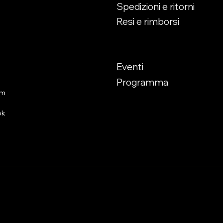
enerdì
Spedizioni e ritorni
Esaurito
00
Resi e rimborsi
30
Appuntamenti
00
00
Eventi
Programma
am
ok
© 2023 by Lo Stregatto i Gioch