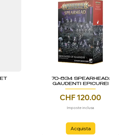
KET
70-834 SPEARHEAD:
GAUDENTI EPICUREI
Prezzo
CHF 120.00
Imposte inclusa
Acquista