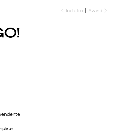
Indietro
Avanti
GO!
pendente
mplice