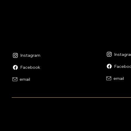
martedì - v
martedì - venerdì
Esaurito
09:00 - 12:
09:00 - 12:30
13:30 - 18:
14:00 - 18:30
sabato
sabato
09:00 - 12:
09:00 - 12:30
13:30 - 17:
14:00 - 17:00
Instagr
Instagram
Facebo
Facebook
email
email
Metodi di pagamento