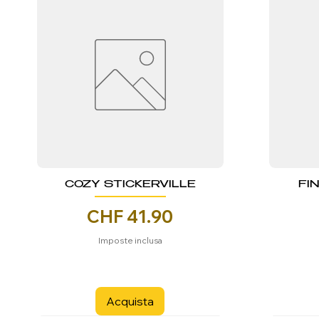
COZY STICKERVILLE
FI
Prezzo
CHF 41.90
Imposte inclusa
Acquista