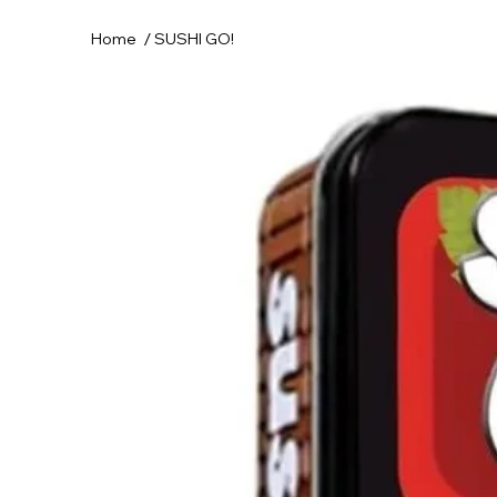
/
Home
SUSHI GO!