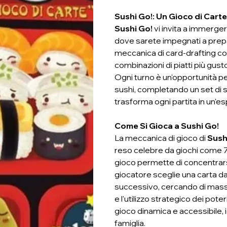
Sushi Go!: Un Gioco di Cart
Sushi Go!
vi invita a immerger
dove sarete impegnati a prepa
meccanica di card-drafting coin
combinazioni di piatti più gust
Ogni turno è un'opportunità per
sushi, completando un set di sa
trasforma ogni partita in un'es
Come Si Gioca a Sushi Go!
La meccanica di gioco di
Sush
reso celebre da giochi come 7 
gioco permette di concentrarsi
giocatore sceglie una carta da
successivo, cercando di massim
e l'utilizzo strategico dei poter
gioco dinamica e accessibile, 
famiglia.