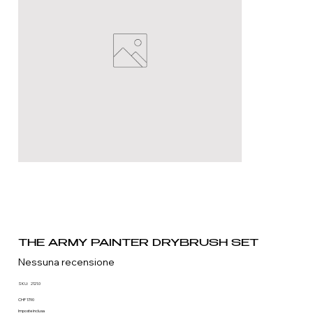
THE ARMY PAINTER DRYBRUSH SET
Nessuna recensione
SKU
SKU:
2121.0
2121.0
Prezzo
CHF 17.90
Imposte inclusa