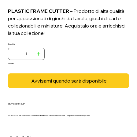
PLASTIC FRAME CUTTER
– Prodotto di alta qualità
per appassionati di giochi da tavolo, giochi di carte
collezionabili e miniature. Acquistalo ora e arricchisci
la tua collezione!
Quantità
Esaurito
Avvisami quando sarà disponibile
ETÀ RACCOMANDATA
12+. ATTENZIONE. Non adatto a bambini di età inferiore a 36 mesi. Piccole parti. Componenti essenziali appuntiti.