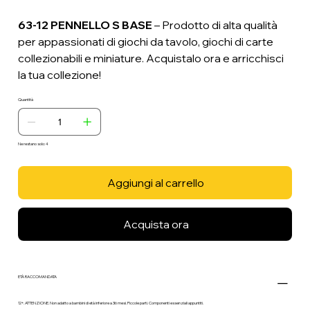
63-12 PENNELLO S BASE
– Prodotto di alta qualità
per appassionati di giochi da tavolo, giochi di carte
collezionabili e miniature. Acquistalo ora e arricchisci
la tua collezione!
Quantità
Ne restano solo: 4
Aggiungi al carrello
Acquista ora
ETÀ RACCOMANDATA
12+. ATTENZIONE. Non adatto a bambini di età inferiore a 36 mesi. Piccole parti. Componenti essenziali appuntiti.