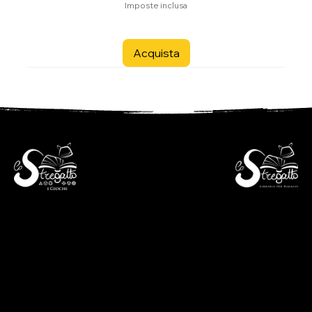
Imposte inclusa
Acquista
- Libreria per ragazzi -
- i Giochi -
Via S. Francesco 7
Piazza S. Antonio 4
6600 Locarno - CH
6600 Locarno - CH
+41(0)917512191
+41(0)917518368
lunedì chiuso
martedì - venerdì
lunedì chiuso
09:00 - 12:00
martedì - venerdì
13:30 - 18:30
09:00 - 12:30
sabato
14:00 - 18:30
09:00 - 12:00
sabato
13:30 - 17:00
09:00 - 12:30
14:00 - 17:00