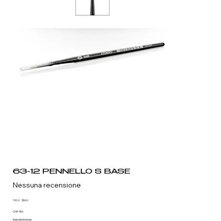
63-12 PENNELLO S BASE
Nessuna recensione
SKU
SKU:
306.0
306.0
Prezzo
CHF 7.50
Imposte inclusa