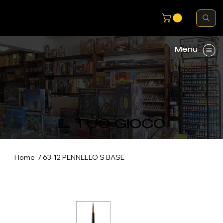
Menu
IL TUO GIOCO
/
Home
63-12 PENNELLO S BASE