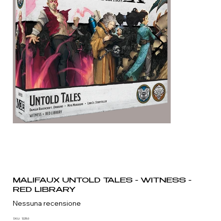
MALIFAUX UNTOLD TALES - WITNESS -
RED LIBRARY
Nessuna recensione
SKU
SKU:
1225.0