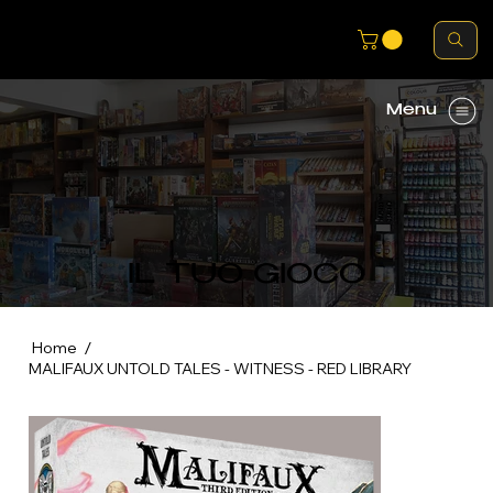
Menu
IL TUO GIOCO
/
Home
MALIFAUX UNTOLD TALES - WITNESS - RED LIBRARY