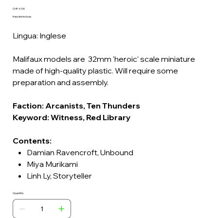
1225.0
Prezzo
CHF 41.90
Imposte inclusa
Lingua: Inglese
Malifaux models are 32mm 'heroic' scale miniature
made of high-quality plastic. Will require some
preparation and assembly.
Faction: Arcanists, Ten Thunders
Keyword: Witness, Red Library
Contents:
Damian Ravencroft, Unbound
Miya Murikami
Linh Ly, Storyteller
Quantità