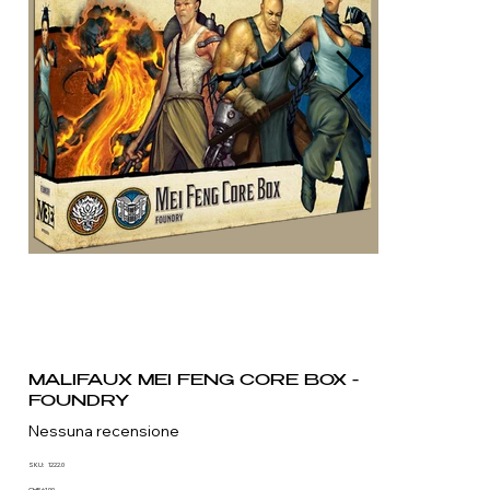
MALIFAUX MEI FENG CORE BOX -
FOUNDRY
Nessuna recensione
SKU
SKU:
1222.0
1222.0
CHF 61.90