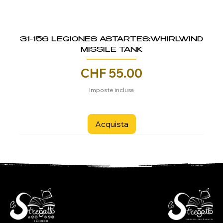
31-156 LEGIONES ASTARTES:WHIRLWIND
MISSILE TANK
Prezzo
CHF 55.00
Imposte inclusa
Acquista