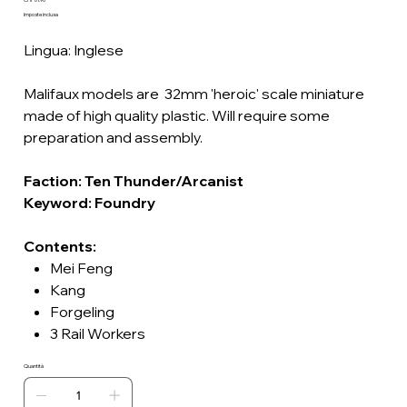
Prezzo
Imposte inclusa
Lingua: Inglese
Malifaux models are 32mm 'heroic' scale miniature
made of high quality plastic. Will require some
preparation and assembly.
Faction: Ten Thunder/Arcanist
Keyword: Foundry
Contents:
Mei Feng
Kang
Forgeling
3 Rail Workers
Quantità