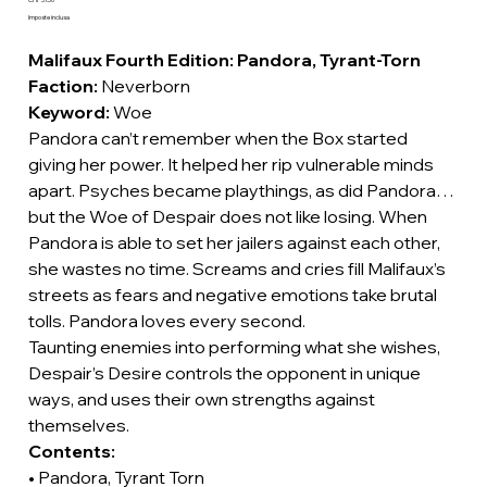
Prezzo
Imposte inclusa
Malifaux Fourth Edition: Pandora, Tyrant-Torn
Faction:
Neverborn
Keyword:
Woe
Pandora can’t remember when the Box started
giving her power. It helped her rip vulnerable minds
apart. Psyches became playthings, as did Pandora…
but the Woe of Despair does not like losing. When
Pandora is able to set her jailers against each other,
she wastes no time. Screams and cries fill Malifaux’s
streets as fears and negative emotions take brutal
tolls. Pandora loves every second.
Taunting enemies into performing what she wishes,
Despair’s Desire controls the opponent in unique
ways, and uses their own strengths against
themselves.
Contents:
• Pandora, Tyrant Torn