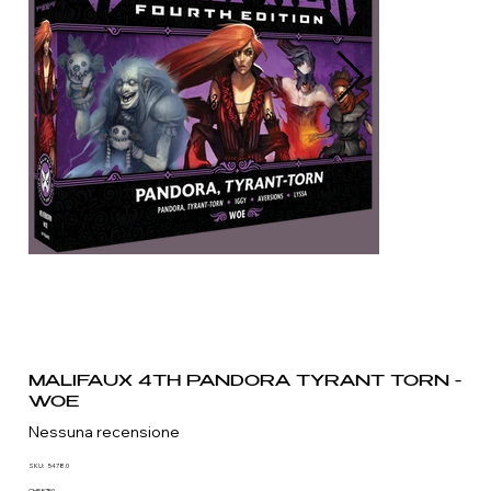
MALIFAUX 4TH PANDORA TYRANT TORN -
WOE
Nessuna recensione
SKU
SKU:
5478.0
5478.0
CHF 57.50