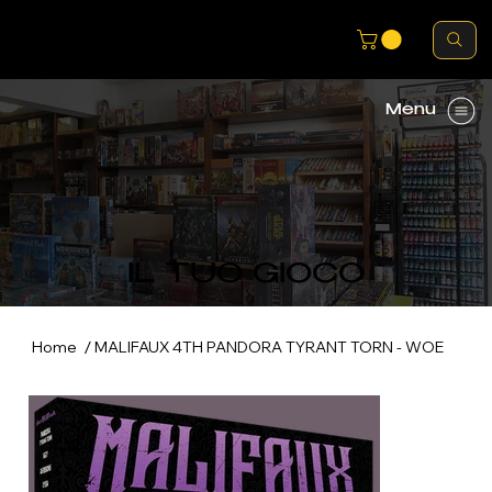
Menu
IL TUO GIOCO
/
Home
MALIFAUX 4TH PANDORA TYRANT TORN - WOE