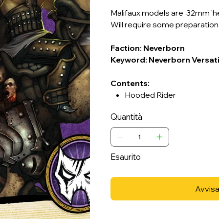
Malifaux models are 32mm 'hero
Will require some preparatio
Faction: Neverborn
Keyword: Neverborn Versati
Contents:
Hooded Rider
Quantità
Esaurito
Avvisa