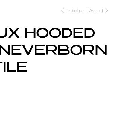
Indietro
Avanti
UX HOODED
- NEVERBORN
ILE