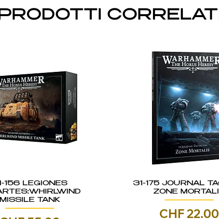
PRODOTTI CORRELAT
1-156 LEGIONES
31-175 JOURNAL TA
ARTES:WHIRLWIND
ZONE MORTAL
MISSILE TANK
Prezzo
CHF 22.0