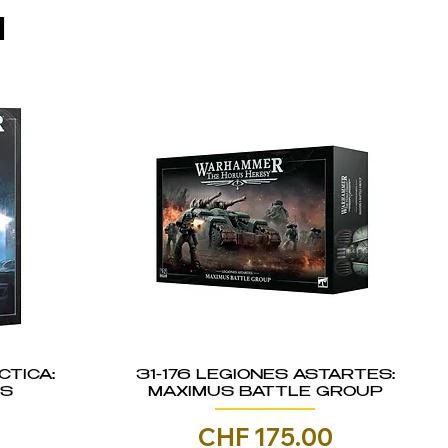
I
CTICA:
31-176 LEGIONES ASTARTES:
IS
MAXIMUS BATTLE GROUP
Prezzo
0
CHF 175.00