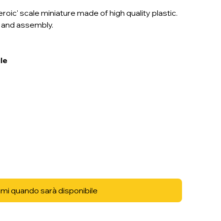
ic' scale miniature made of high quality plastic.
n and assembly.
le
mi quando sarà disponibile