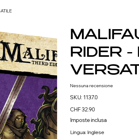
ATILE
MALIFA
RIDER 
VERSAT
Nessuna recensione
SKU
SKU:
1137.0
1137.0
Prezzo
CHF 32.90
Imposte inclusa
Lingua: Inglese