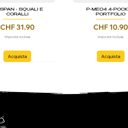
NSPAN - SQUALI E
P-ME04 4-POC
CORALLI
PORTFOLIO
Prezzo
Prezzo
CHF 31.90
CHF 10.90
Imposte inclusa
Imposte inclusa
Acquista
Acquista