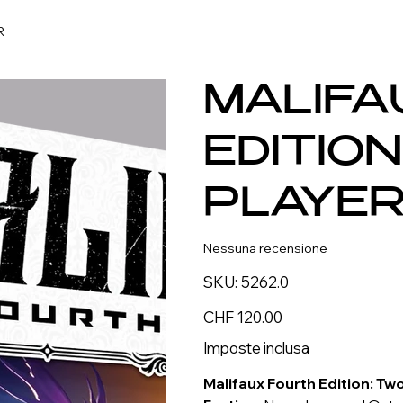
R
MALIFA
EDITIO
PLAYER
Nessuna recensione
SKU
SKU:
5262.0
5262.0
Prezzo
CHF 120.00
Imposte inclusa
Malifaux Fourth Edition: Two