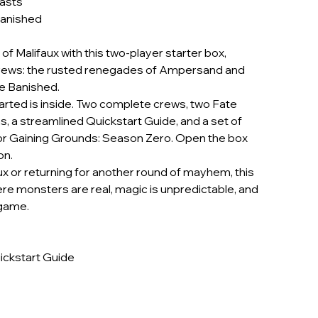
asts
anished
of Malifaux with this two-player starter box,
crews: the rusted renegades of Ampersand and
e Banished.
arted is inside. Two complete crews, two Fate
s, a streamlined Quickstart Guide, and a set of
r Gaining Grounds: Season Zero. Open the box
on.
x or returning for another round of mayhem, this
ere monsters are real, magic is unpredictable, and
 game.
uickstart Guide