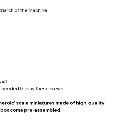
riarch of the Machine
 x3
s needed to play these crews
eroic' scale miniatures made of high-quality
his box come pre-assembled.