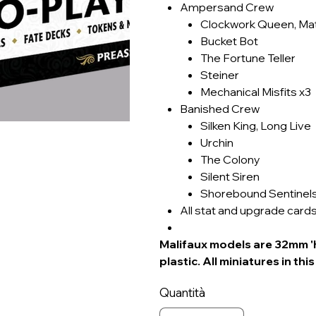
Ampersand Crew
Clockwork Queen, Mat
Bucket Bot
The Fortune Teller
Steiner
Mechanical Misfits x3
Banished Crew
Silken King, Long Live
Urchin
The Colony
Silent Siren
Shorebound Sentinels
All stat and upgrade card
Malifaux models are 32mm 'h
plastic. All miniatures in t
Quantità