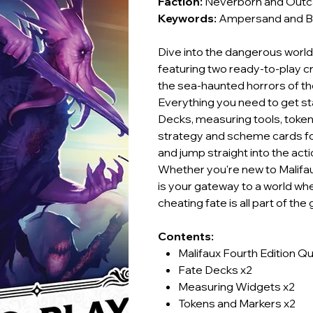
Faction:
Neverborn and Outc
Keywords:
Ampersand and B
Dive into the dangerous world 
featuring two ready-to-play 
the sea-haunted horrors of th
Everything you need to get st
Decks, measuring tools, token
strategy and scheme cards fo
and jump straight into the acti
Whether you're new to Malifau
is your gateway to a world wh
cheating fate is all part of the
Contents:
Malifaux Fourth Edition Q
Fate Decks x2
Measuring Widgets x2
Tokens and Markers x2