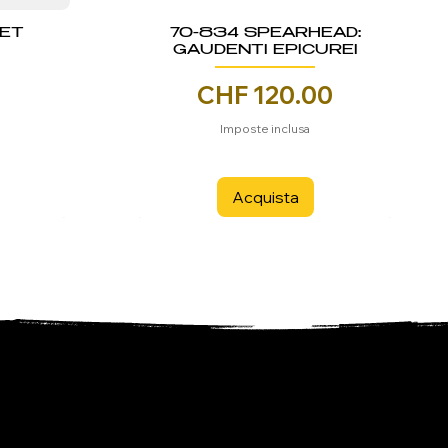
KET
70-834 SPEARHEAD:
GAUDENTI EPICUREI
Prezzo
CHF 120.00
Imposte inclusa
Acquista