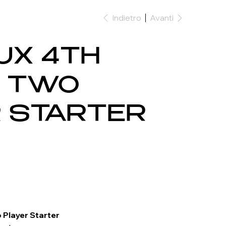
Indietro
Avanti
UX 4TH
N TWO
 STARTER
 Player Starter