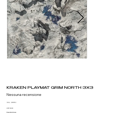
KRAKEN PLAYMAT GRIM NORTH 3X3
Nessuna recensione
SKU
SKU:
2088.0
2088.0
Prezzo
CHF 45.90
Imposte inclusa