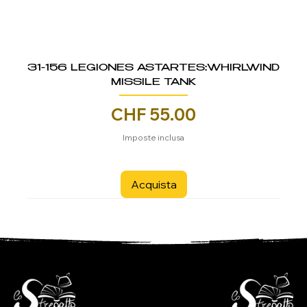
31-156 LEGIONES ASTARTES:WHIRLWIND
MISSILE TANK
Prezzo
CHF 55.00
Imposte inclusa
Acquista