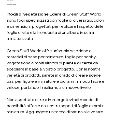
Prezzo
Imposte inclusa
I
fogli di vegetazione Edera
di Green Stuff World
sono fogli specializzati con foglie di diversi tipi, colori
e dimensioni, progettati per replicare l'aspetto delle
foglie di vite e la frondosità di un albero in scala
miniaturizzata.
Green Stuff World offre un'ampia selezione di
materiali di base per miniature, foglie per hobby,
vegetazione e molti altri tipi di
piante di carta
da
scegliere in base al vostro progetto. Con la nostra
varietà di prodotti, sarete in grado di creare scene,
basi per figure e miniature e diorami in modo facile e
veloce, portando il realismo a un nuovo livello.
Non aspettate oltre e immergetevi nel mondo di
possibilità offerte dai nostri tappeti di foglie e rami in
miniatura. Aggiungete un tocco di natura alle vostre