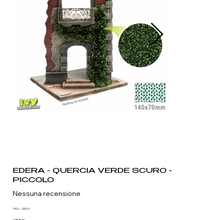
EDERA - QUERCIA VERDE SCURO -
PICCOLO
Nessuna recensione
SKU
SKU:
2002.0
2002.0
CHF 8.90