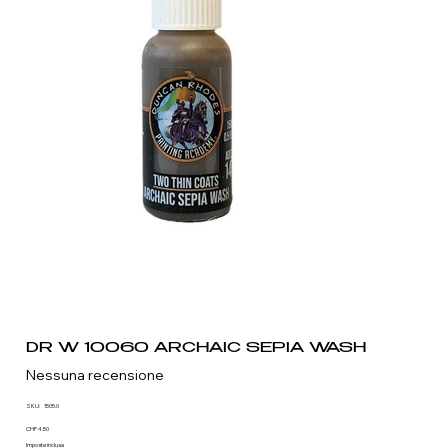
DR W 10060 ARCHAIC SEPIA WASH
Nessuna recensione
SKU
SKU:
1505.0
1505.0
Prezzo
CHF 4.50
Imposte inclusa