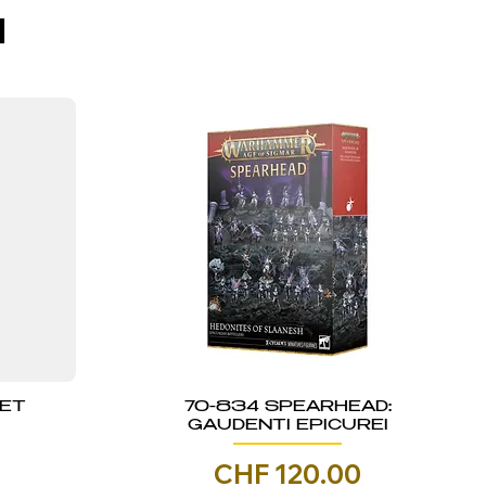
I
KET
70-834 SPEARHEAD:
GAUDENTI EPICUREI
Prezzo
CHF 120.00