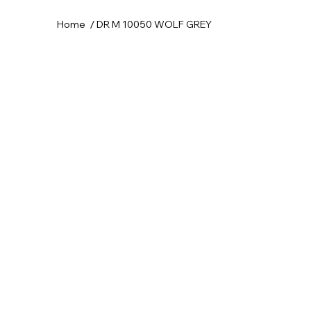
/
Home
DR M 10050 WOLF GREY