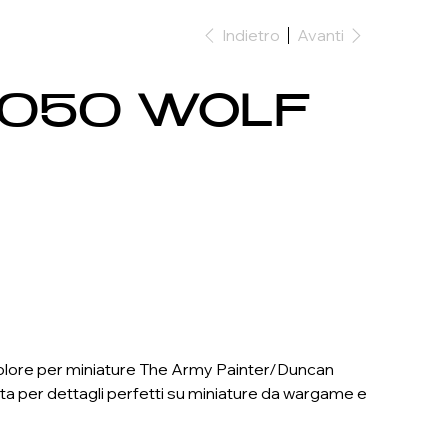
Indietro
Avanti
0050 WOLF
ore per miniature The Army Painter/Duncan
ta per dettagli perfetti su miniature da wargame e