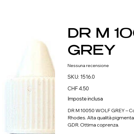
DR M 1
GREY
Nessuna recensione
SKU
SKU:
1516.0
1516.0
Prezzo
CHF 4.50
Imposte inclusa
DR M 10050 WOLF GREY – Col
Rhodes. Alta qualità pigmenta
GDR. Ottima coprenza.