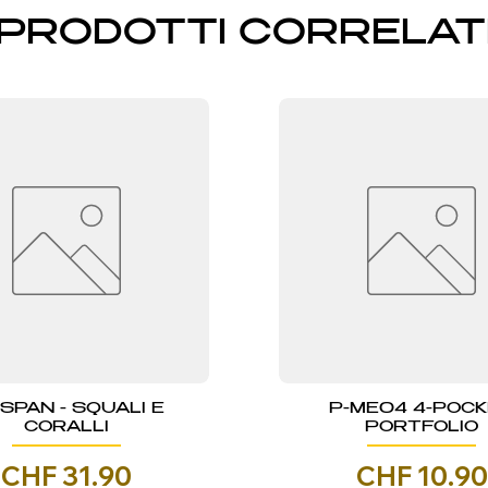
PRODOTTI CORRELAT
NSPAN - SQUALI E
P-ME04 4-POC
CORALLI
PORTFOLIO
Prezzo
Prezzo
CHF 31.90
CHF 10.90