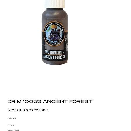
DR M 10053 ANCIENT FOREST
Nessuna recensione
SKU
SKU:
1519.0
1519.0
Prezzo
CHF 4.50
Imposte inclusa