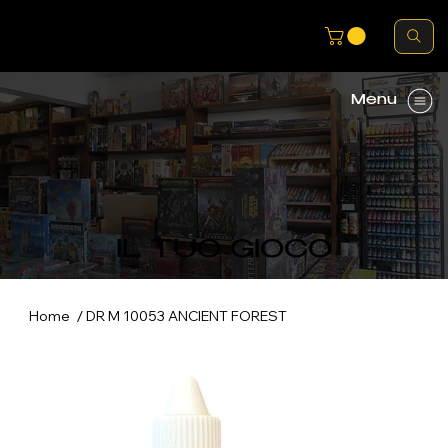
Menu
IL TUO GIOCO
/
Home
DR M 10053 ANCIENT FOREST