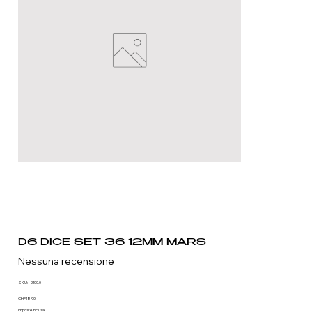
D6 DICE SET 36 12MM MARS
Nessuna recensione
SKU
SKU:
2100.0
2100.0
Prezzo
CHF18.90
Imposte inclusa