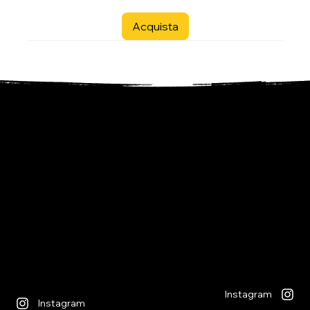
Acquista
- Libreria per ragazzi -
- i Giochi -
Via S. Francesco 7
Piazza S. Antonio 4
6600 Locarno - CH
6600 Locarno - CH
+41(0)917512191
+41(0)917518368
lunedì chiuso
martedì - venerdì
lunedì chiuso
09:00 - 12:00
martedì - venerdì
13:30 - 18:30
09:00 - 12:30
sabato
14:00 - 18:30
09:00 - 12:00
sabato
13:30 - 17:00
09:00 - 12:30
14:00 - 17:00
Instagram
Instagram