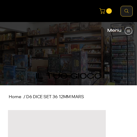
Menu
IL TUO GIOCO
/
Home
D6 DICE SET 36 12MM MARS