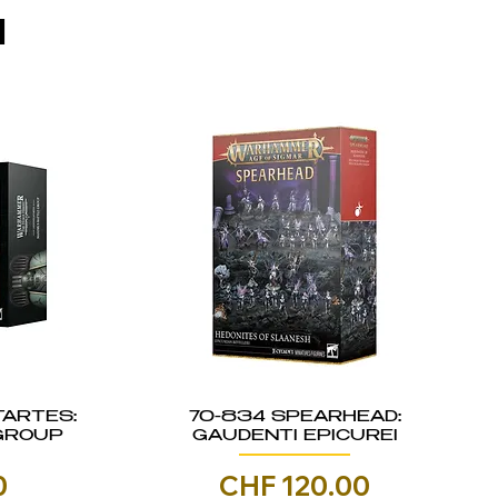
I
TARTES:
70-834 SPEARHEAD:
GROUP
GAUDENTI EPICUREI
Prezzo
0
CHF 120.00