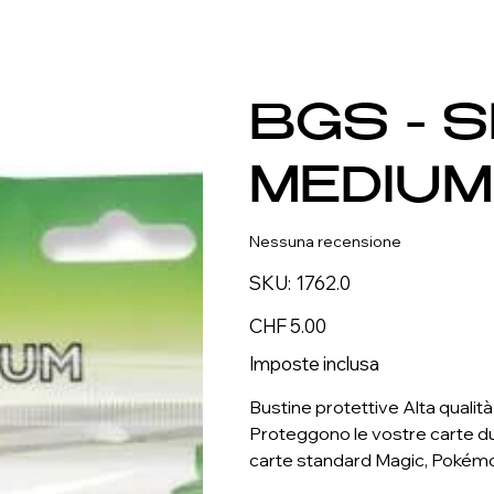
BGS - 
MEDIU
Nessuna recensione
SKU
SKU:
1762.0
1762.0
Prezzo
CHF 5.00
Imposte inclusa
Bustine protettive Alta qual
Proteggono le vostre carte dur
carte standard Magic, Pokémon,