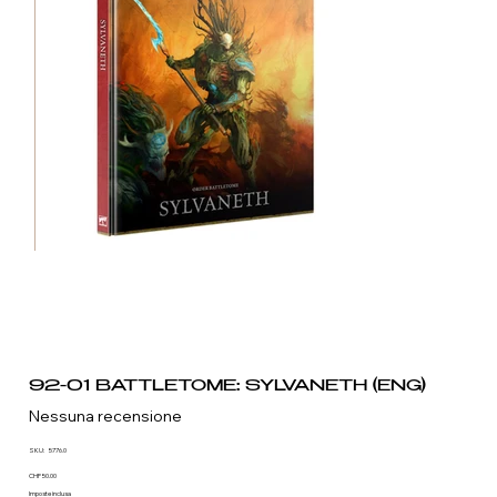
92-01 BATTLETOME: SYLVANETH (ENG)
Nessuna recensione
SKU
SKU:
5776.0
5776.0
Prezzo
CHF 50.00
Imposte inclusa