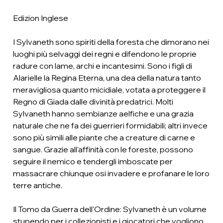
Edizion Inglese
I Sylvaneth sono spiriti della foresta che dimorano nei
luoghi più selvaggi dei regni e difendono le proprie
radure con lame, archi e incantesimi. Sono i figli di
Alarielle la Regina Eterna, una dea della natura tanto
meravigliosa quanto micidiale, votata a proteggere il
Regno di Giada dalle divinità predatrici. Molti
Sylvaneth hanno sembianze aelfiche e una grazia
naturale che ne fa dei guerrieri formidabili; altri invece
sono più simili alle piante che a creature di carne e
sangue. Grazie all'affinità con le foreste, possono
seguire il nemico e tendergli imboscate per
massacrare chiunque osi invadere e profanare le loro
terre antiche.
Il Tomo da Guerra dell'Ordine: Sylvaneth è un volume
stupendo per i collezionisti e i giocatori che vogliono