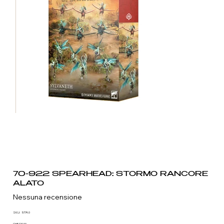
70-922 SPEARHEAD: STORMO RANCORE
ALATO
Nessuna recensione
SKU
SKU:
5774.0
5774.0
CHF 120.00