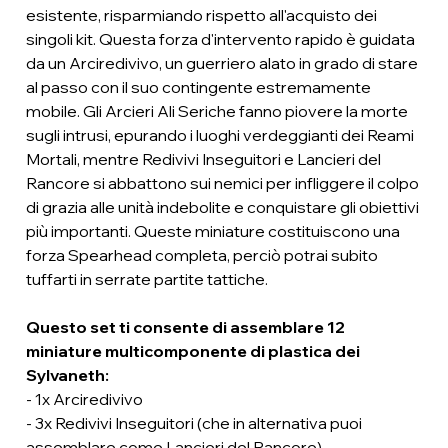
esistente, risparmiando rispetto all'acquisto dei
singoli kit. Questa forza d'intervento rapido è guidata
da un Arciredivivo, un guerriero alato in grado di stare
al passo con il suo contingente estremamente
mobile. Gli Arcieri Ali Seriche fanno piovere la morte
sugli intrusi, epurando i luoghi verdeggianti dei Reami
Mortali, mentre Redivivi Inseguitori e Lancieri del
Rancore si abbattono sui nemici per infliggere il colpo
di grazia alle unità indebolite e conquistare gli obiettivi
più importanti. Queste miniature costituiscono una
forza Spearhead completa, perciò potrai subito
tuffarti in serrate partite tattiche.
Questo set ti consente di assemblare 12
miniature multicomponente di plastica dei
Sylvaneth:
- 1x Arciredivivo
- 3x Redivivi Inseguitori (che in alternativa puoi
assemblare come Lancieri del Rancore)