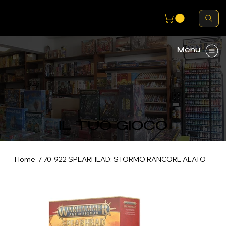
Menu
IL TUO GIOCO
/
Home
70-922 SPEARHEAD: STORMO RANCORE ALATO