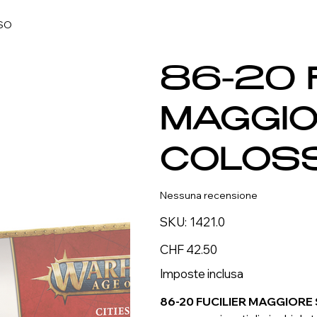
SSO
86-20 
MAGGIO
COLOS
Nessuna recensione
SKU
SKU:
1421.0
1421.0
Prezzo
CHF 42.50
Imposte inclusa
86-20 FUCILIER MAGGIOR