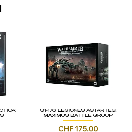
I
CTICA:
31-176 LEGIONES ASTARTES:
IS
MAXIMUS BATTLE GROUP
Prezzo
0
CHF 175.00