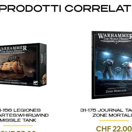
PRODOTTI CORRELAT
1-156 LEGIONES
31-175 JOURNAL TA
ARTES:WHIRLWIND
ZONE MORTAL
MISSILE TANK
Prezzo
CHF 22.0