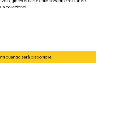
volo, giochi di carte collezionabili e miniature.
tua collezione!
mi quando sarà disponibile