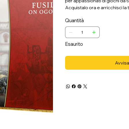
per appassionati di giochi da ta
Acquistalo ora e arricchisci la 
Quantità
Esaurito
Avvisa