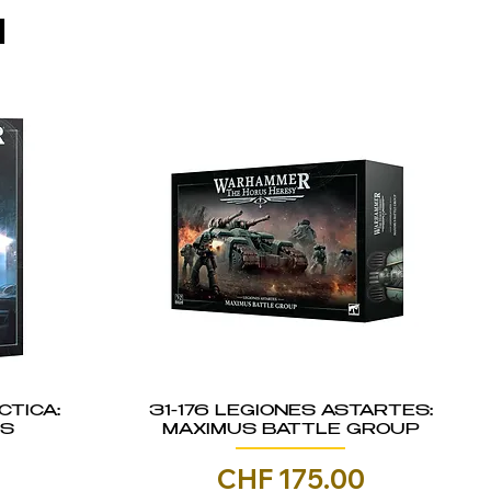
I
CTICA:
31-176 LEGIONES ASTARTES:
IS
MAXIMUS BATTLE GROUP
Prezzo
0
CHF 175.00