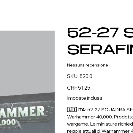
52-27 
SERAFI
Nessuna recensione
SKU
SKU:
820.0
820.0
Prezzo
CHF 51.25
Imposte inclusa
🇮🇹 ITA:
52-27 SQUADRA SERA
Warhammer 40,000. Prodotto di 
wargame. Le miniature richied
regole attuali di Warhammer 