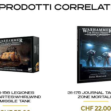
PRODOTTI CORRELAT
1-156 LEGIONES
31-175 JOURNAL TA
ARTES:WHIRLWIND
ZONE MORTAL
MISSILE TANK
Prezzo
CHF 22.0