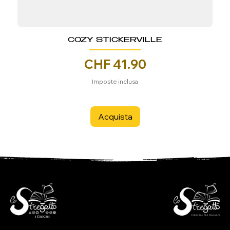
COZY STICKERVILLE
Prezzo
CHF 41.90
Imposte inclusa
Acquista