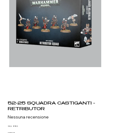
52-25 SQUADRA CASTIGANTI -
RETRIBUTOR
Nessuna recensione
SKU
SKU:
818.0
818.0
CHF 51.25