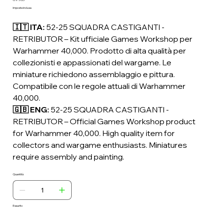
Prezzo
Imposte inclusa
🇮🇹 ITA:
52-25 SQUADRA CASTIGANTI -
RETRIBUTOR – Kit ufficiale Games Workshop per
Warhammer 40,000. Prodotto di alta qualità per
collezionisti e appassionati del wargame. Le
miniature richiedono assemblaggio e pittura.
Compatibile con le regole attuali di Warhammer
40,000.
🇬🇧 ENG:
52-25 SQUADRA CASTIGANTI -
RETRIBUTOR – Official Games Workshop product
for Warhammer 40,000. High quality item for
collectors and wargame enthusiasts. Miniatures
require assembly and painting.
Quantità
Esaurito