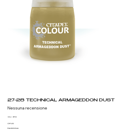
27-28 TECHNICAL ARMAGEDDON DUST
Nessuna recensione
SKU
SKU:
3911.0
3911.0
Prezzo
CHF 6.50
Imposte inclusa