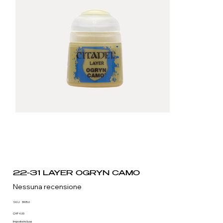
22-31 LAYER OGRYN CAMO
Nessuna recensione
SKU
SKU:
3905.0
3905.0
Prezzo
CHF 4.00
Imposte inclusa