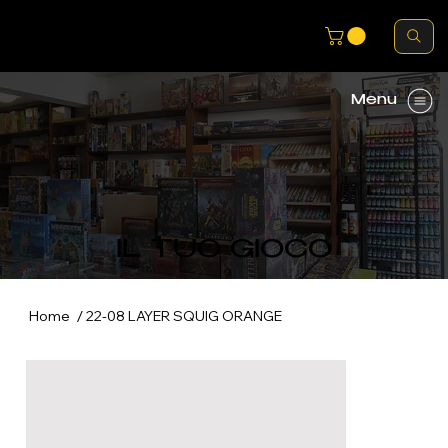
Menu
IL TUO GIOCO
/
Home
22-08 LAYER SQUIG ORANGE