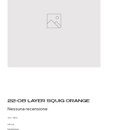
22-08 LAYER SQUIG ORANGE
Nessuna recensione
SKU
SKU:
1186.0
1186.0
Prezzo
CHF 4.00
Imposte inclusa