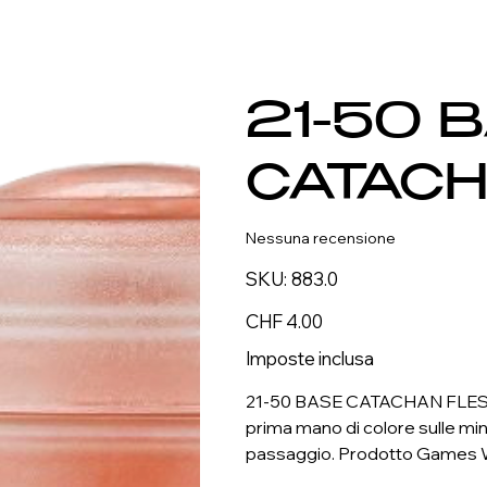
21-50 
CATACH
Nessuna recensione
SKU
SKU:
883.0
883.0
Prezzo
CHF 4.00
Imposte inclusa
21-50 BASE CATACHAN FLESH –
prima mano di colore sulle minia
passaggio. Prodotto Games 