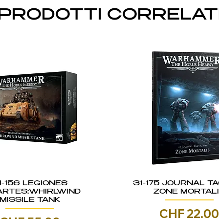
PRODOTTI CORRELAT
1-156 LEGIONES
31-175 JOURNAL TA
ARTES:WHIRLWIND
ZONE MORTAL
MISSILE TANK
Prezzo
CHF 22.0