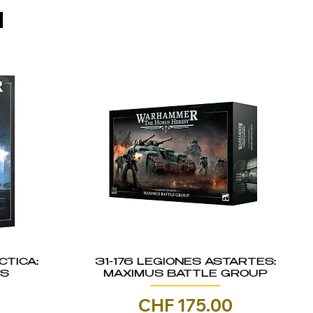
I
CTICA:
31-176 LEGIONES ASTARTES:
IS
MAXIMUS BATTLE GROUP
Prezzo
0
CHF 175.00