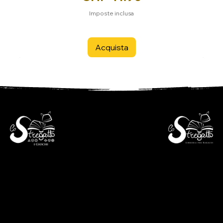
Imposte inclusa
Acquista
- Libreria per ragazzi -
- i Giochi -
Via S. Francesco 7
Piazza S. Antonio 4
6600 Locarno - CH
6600 Locarno - CH
+41(0)917512191
+41(0)917518368
lunedì chiuso
martedì - venerdì
lunedì chiuso
09:00 - 12:00
martedì - venerdì
13:30 - 18:30
09:00 - 12:30
sabato
14:00 - 18:30
09:00 - 12:00
sabato
13:30 - 17:00
09:00 - 12:30