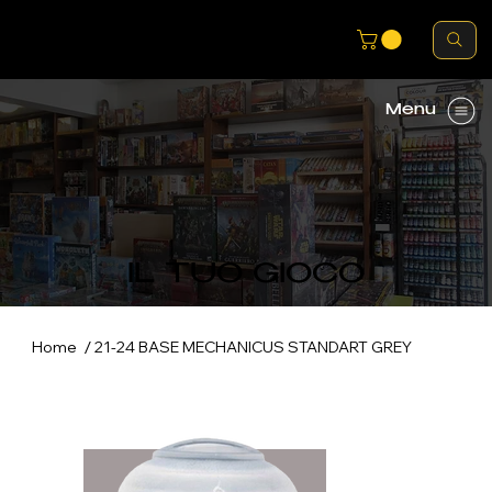
Menu
IL TUO GIOCO
/
Home
21-24 BASE MECHANICUS STANDART GREY