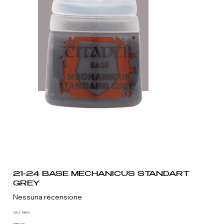
21-24 BASE MECHANICUS STANDART
GREY
Nessuna recensione
SKU
SKU:
1059.0
1059.0
CHF 4.00