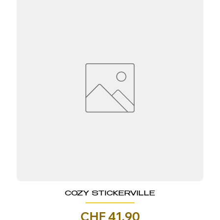
COZY STICKERVILLE
Prezzo
CHF 41.90