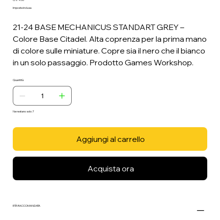
Prezzo
Imposte inclusa
21-24 BASE MECHANICUS STANDART GREY –
Colore Base Citadel. Alta coprenza per la prima mano
di colore sulle miniature. Copre sia il nero che il bianco
in un solo passaggio. Prodotto Games Workshop.
Quantità
Ne restano solo: 7
Aggiungi al carrello
Acquista ora
ETÀ RACCOMANDATA